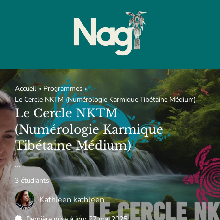
Accueil
Programmes
Le Cercle NKTM (Numérologie Karmique Tibétaine Médium)
Le Cercle NKTM
(Numérologie Karmique
Tibétaine Médium)
...
3 étudiants
Kathleen kathleen
Dernière mise à jour 27 mai 2025