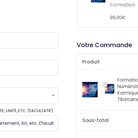
Formation
99,00
€
Votre Commande
Produit
Formati
Numérol
Karmiqu
Tibétain
E, UNITÉ, ETC.
(FACULTATIF)
Sous-total