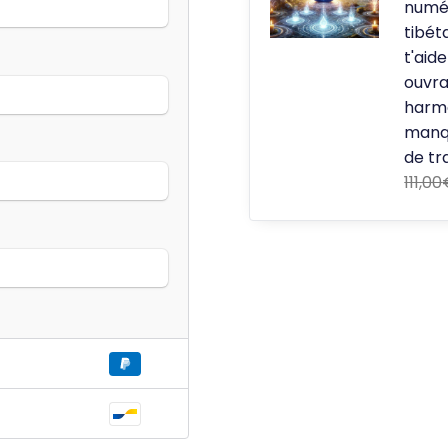
numé
tibét
t'aid
ouvra
harmo
manq
de tr
111,00