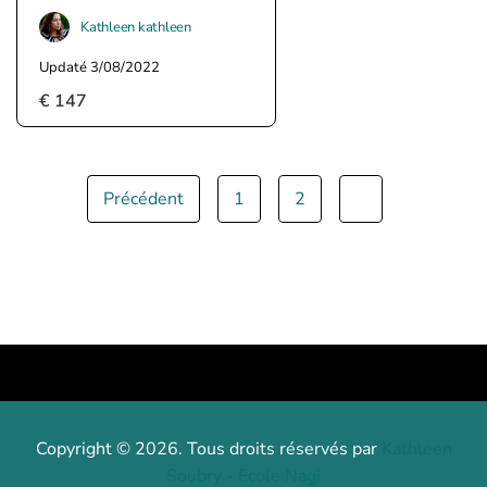
DE SON
Kathleen kathleen
ANIMAL
Updaté 3/08/2022
TOTEM
€
147
Précédent
1
2
3
Copyright © 2026. Tous droits réservés par
Kathleen
Soubry - Ecole Nagi