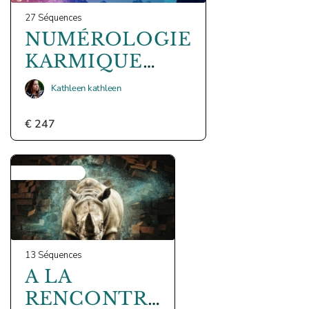
27 Séquences
NUMÉROLOGIE
KARMIQUE
TIBÉTAINE
Kathleen kathleen
€
247
NOT ENROLLED
13 Séquences
A LA
RENCONTRE