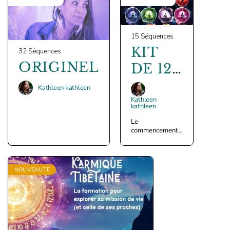
NOT ENROLLED
NOT ENROLLED
15 Séquences
KIT
32 Séquences
ORIGINEL
DE 12
SOINS
Kathleen kathleen
(NAGI)
Kathleen
kathleen
Le
commencement…
À l’Origine de
tout.
NOUVEAUTÉ